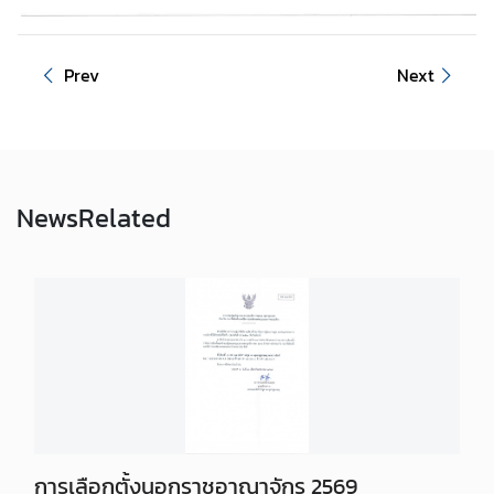
N
e
Prev
Next
w
s
&
A
n
News
Related
n
o
u
n
c
e
m
e
n
t
การเลือกตั้งนอกราชอาณาจักร 2569
s